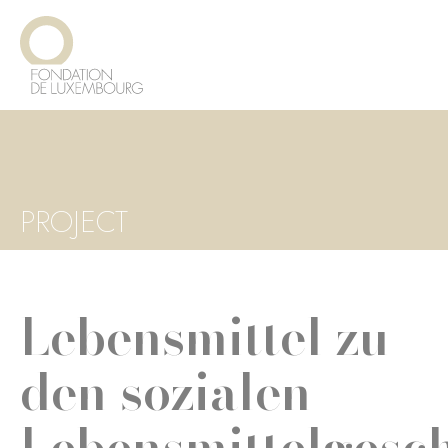
Direkt
Cookie-Einstellungen
zum
Inhalt
PROJECT
Lebensmittel zu
den sozialen
Lebensmittelgesc