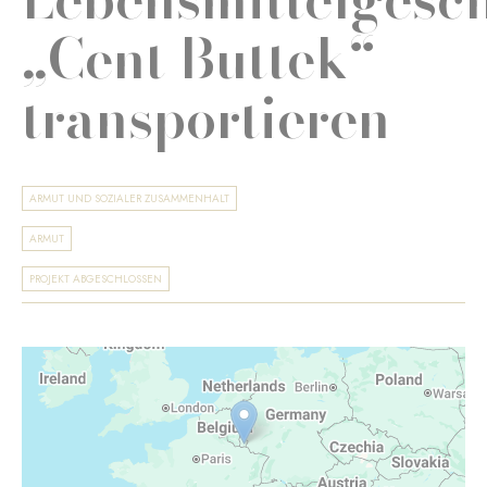
„Cent Buttek“
transportieren
ARMUT UND SOZIALER ZUSAMMENHALT
ARMUT
PROJEKT ABGESCHLOSSEN