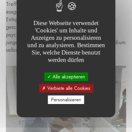
Treffen, in denen Informationen zur Hygiene
ausgetauscht werden können, oder einfach zum
Entspannen, Lernen und freien Gespräch. Diese
Diese Webseite verwendet
geschützten Räume unterstützen sowohl die
'Cookies' um Inhalte und
psychische als auch die menstruelle Gesundheit
Anzeigen zu personalisieren
junger Mädchen und ermöglichen ihnen, ihr Studium
und zu analysieren. Bestimmen
selbstbewusst fortzusetzen.
Sie, welche Dienste benutzt
werden dürfen
Alle akzeptieren
Verbiete alle Cookies
Personalisieren