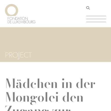
Direkt
Cookie-Einstellungen
zum
Inhalt
PROJECT
Mädchen in der
Mongolei den
Zugang zur