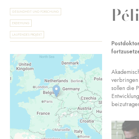
Pél
GESUNDHEIT UND FORSCHUNG
ERZIEHUNG
LAUFENDES PROJEKT
Postdoktor
fortzusetz
Akademisch
verbringen
sollen die
Entwicklun
beizutrage