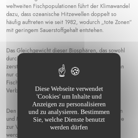
weltweiten Fischpopulationen führt der Klimawandel
dazu, dass ozeanische Hitzewellen doppelt so
häufig auftreten wie seit 1982, wodurch „tote Zonen“
mit geringem Sauerstoffgehalt entstehen.
Das Gleichgewicht dieser Biosphären, das sowohl
durch den Klimawandel als auch durch
zerstörerische Fangmethoden bedroht wird, kann
nur durch strukturelle Veränderungen in der
Fischereiindustrie und eine Sensibilisierung der
Diese Webseite verwendet
Verbraucher wiederhergestellt werden.
'Cookies' um Inhalte und
Anzeigen zu personalisieren
Den Druck auf Verbraucher in Bezug auf Marken
und zu analysieren. Bestimmen
und Massenhändler zu erhöhen, ist eine Strategie
Sie, welche Dienste benutzt
zur Verbesserung der Fischereiindustrie. Heute
werden dürfen
werden Verbraucher oft durch Etiketten mit