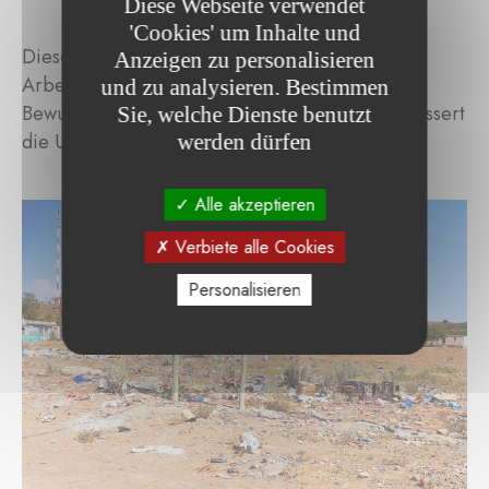
Diese Webseite verwendet
'Cookies' um Inhalte und
Dieses Projekt trägt nicht nur zur Schaffung von
Anzeigen zu personalisieren
Arbeitsplätzen bei, sondern fördert auch das
und zu analysieren. Bestimmen
Bewusstsein für nachhaltige Praktiken und verbessert
Sie, welche Dienste benutzt
die Umweltbedingungen in den Städten.
werden dürfen
Alle akzeptieren
Verbiete alle Cookies
Personalisieren