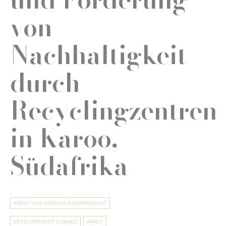
von
Nachhaltigkeit
durch
Recyclingzentren
in Karoo,
Südafrika
ARMUT UND SOZIALER ZUSAMMENHALT
DÉVELOPPEMENT DURABLE
ARMUT