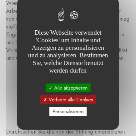
Wiedereingliederung in die Gesellschaft durch
Arbeit … – die Philosophie, die die Auswahl der
von der Stiftung Été geförderten Projekte leitet, mag
vielfältig sein, doch sie zielt stets darauf ab, das
Diese Webseite verwendet
Engagement von Künstlern, Pädagogen, Erziehern
'Cookies' um Inhalte und
und Kollektiven zu ermutigen, die versuchen,
Anzeigen zu personalisieren
Veränderungen zu bewirken, mit dem Ziel, Qualität
und zu analysieren. Bestimmen
und Originalität in ihren Vorhaben zu unterstützen.
Sie, welche Dienste benutzt
werden dürfen
Alle akzeptieren
Verbiete alle Cookies
Personalisieren
Durchsuchen Sie die von der Stiftung unterstützten