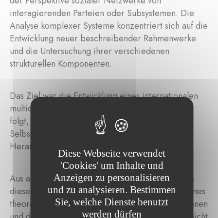
der Perspektive sozialer Netzwerke von
interagierenden Parteien oder Subsystemen. Die
Analyse komplexer Systeme konzentriert sich auf die
Entwicklung neuer beschreibender Rahmenwerke
und die Untersuchung ihrer verschiedenen
strukturellen Komponenten.
Das Ziel war die Entwicklung eines internationalen
multidisziplinären Ökosystems, das der Mission
folgt, Ordnung im Chaos zu finden, unser
Selbstverständnis zu vertiefen und kollektive
Herausforderungen besser zu bewältigen.
Diese Webseite verwendet
'Cookies' um Inhalte und
Anzeigen zu personalisieren
Aus akademischer Sicht umfassen die Ergebnisse
und zu analysieren. Bestimmen
dieser Forschungsprogramme die Entwicklung eines
Sie, welche Dienste benutzt
theoretischen Rahmens, mathematische Innovationen
werden dürfen
und den Wissenstransfer. Aus gesellschaftlicher Sicht