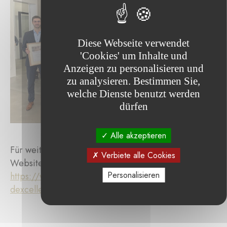
Diese Webseite verwendet
'Cookies' um Inhalte und
Anzeigen zu personalisieren und
zu analysieren. Bestimmen Sie,
welche Dienste benutzt werden
dürfen
Alle akzeptieren
Für weitere Informationen besuchen Sie bitte die
Verbiete alle Cookies
Website der Fondation Enovos :
Personalisieren
https://www.fondation-enovos.lu/fr/prix-
dexcellence/