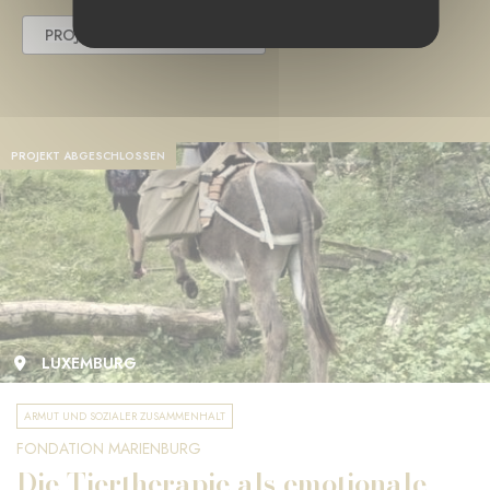
PROJEKT ABGESCHLOSSEN
PROJEKT ABGESCHLOSSEN
LUXEMBURG
ARMUT UND SOZIALER ZUSAMMENHALT
FONDATION MARIENBURG
Die Tiertherapie als emotionale