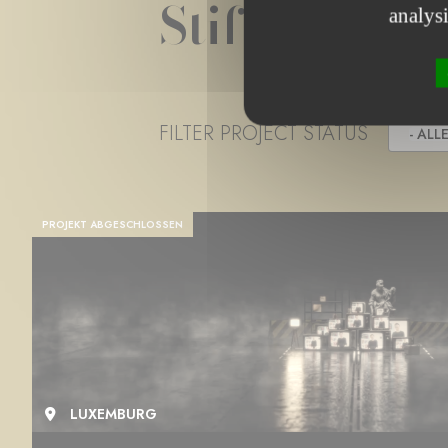
Stiftungspro
analys
FILTER PROJECT STATUS
- ALLE
PROJEKT ABGESCHLOSSEN
LUXEMBURG