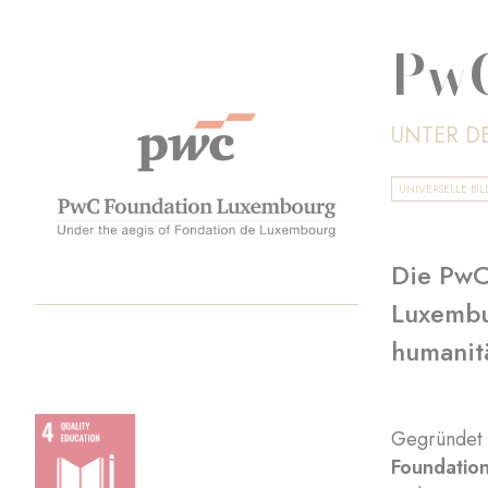
PwC
UNTER D
UNIVERSELLE BI
Die PwC
Luxembur
humanit
Gegründet
Foundatio