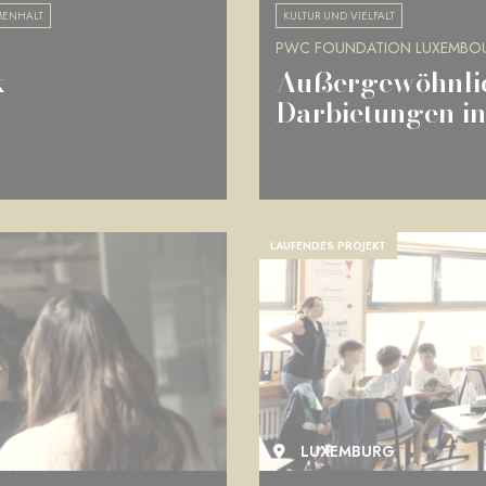
MENHALT
KULTUR UND VIELFALT
PWC FOUNDATION LUXEMBO
k
Außergewöhnlic
Darbietungen i
LAUFENDES PROJEKT
LUXEMBURG