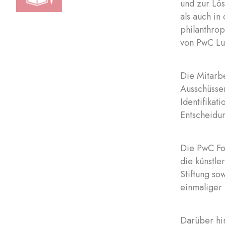
und zur Lö
als auch in
philanthrop
von PwC Lu
Die Mitarbe
Ausschüssen
Identifikat
Entscheidu
Die PwC Fou
die künstle
Stiftung so
einmaliger 
Darüber hi