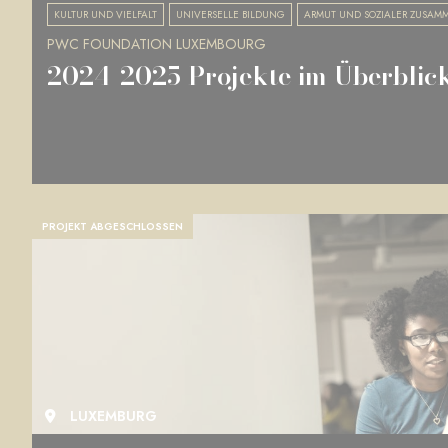
KULTUR UND VIELFALT
UNIVERSELLE BILDUNG
ARMUT UND SOZIALER ZUSAM
PWC FOUNDATION LUXEMBOURG
2024-2025 Projekte im Überblic
PROJEKT ABGESCHLOSSEN
LUXEMBURG