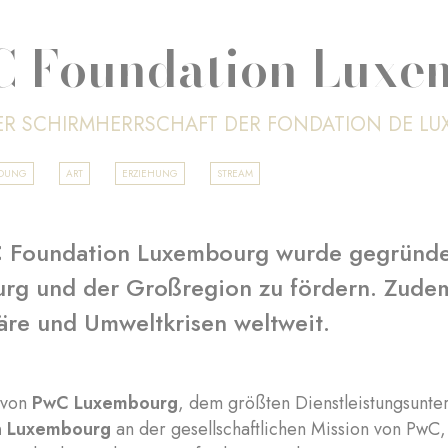
 Foundation Luxe
ER SCHIRMHERRSCHAFT DER FONDATION DE L
LDUNG
ART
ERZIEHUNG
STREAM
 Foundation Luxembourg wurde gegründet,
g und der Großregion zu fördern. Zudem l
äre und Umweltkrisen weltweit.
 von
PwC Luxembourg
, dem größten Dienstleistungsunte
n Luxembourg
an der gesellschaftlichen Mission von PwC, 