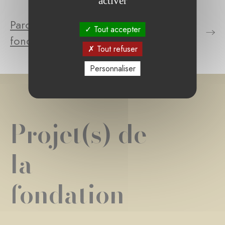
activer
Parcourez le(s) projet(s) de la
Tout accepter
fondation
Tout refuser
Personnaliser
Projet(s) de
la
fondation