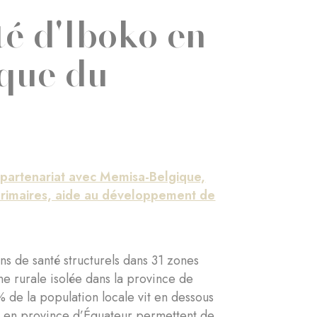
té d'Iboko en
que du
n partenariat avec Memisa-Belgique,
primaires, aide au développement de
 de santé structurels dans 31 zones
ne rurale isolée dans la province de
de la population locale vit en dessous
té en province d’Équateur permettent de