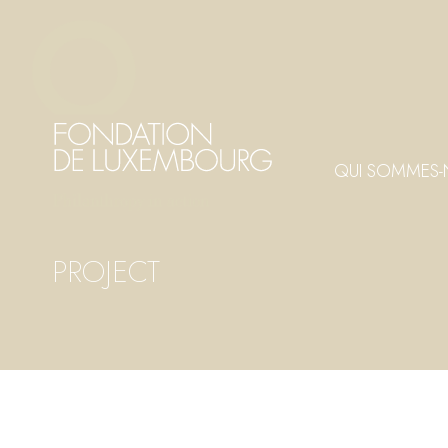
Aller
Panneau de gestion des cookies
au
contenu
principal
QUI SOMMES-
PROJECT