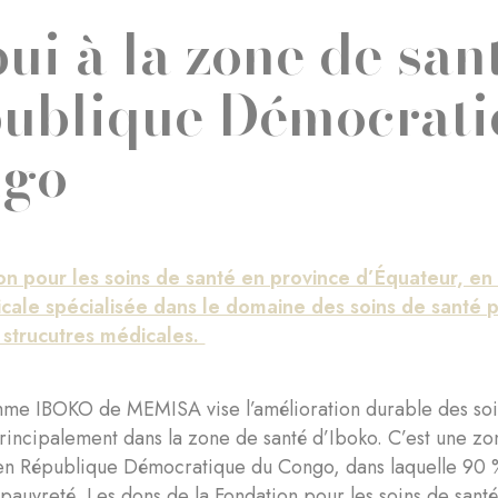
ui à la zone de san
ublique Démocrati
ngo
on pour les soins de santé en province d’Équateur, e
le spécialisée dans le domaine des soins de santé 
 strucutres médicales.
me IBOKO de MEMISA vise l’amélioration durable des soins
principalement dans la zone de santé d’Iboko. C’est une zo
en République Démocratique du Congo, dans laquelle 90 % 
 pauvreté. Les dons de la Fondation pour les soins de san