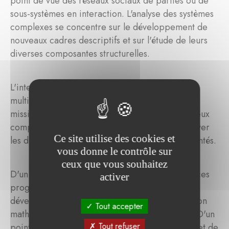
point de vue des réseaux sociaux de parties ou de
sous-systèmes en interaction. L'analyse des systèmes
complexes se concentre sur le développement de
nouveaux cadres descriptifs et sur l'étude de leurs
diverses composantes structurelles.
L'intention était de développer un écosystème
multidisciplinaire international répondant à la
mission de trouver l'ordre dans le chaos, de mieux
comprendre qui nous sommes et comment relever
Ce site utilise des cookies et
les défis collectifs auxquels nous sommes confrontés.
vous donne le contrôle sur
ceux que vous souhaitez
D'un point de vue académique, les résultats de ces
activer
programmes de recherche comprennent le
développement d'un cadre théorique, l'innovation
Tout accepter
mathématique et le transfert de connaissances. D'un
Tout refuser
point de vue sociétal : des preuves de concept et de