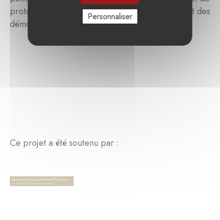
prototypes, la collecte et l'analyse de données et des
Personnaliser
démonstrations technologiques.
Ce projet a été soutenu par :