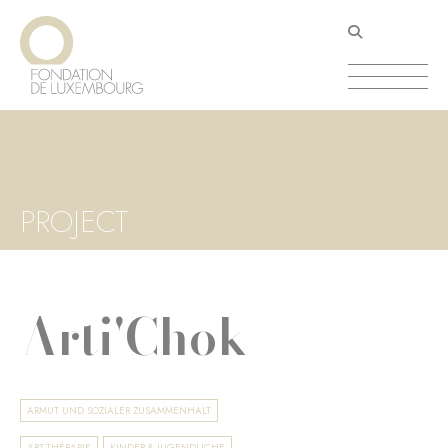
Direkt
Cookie-Einstellungen
zum
Inhalt
PROJECT
Arti'Chok
ARMUT UND SOZIALER ZUSAMMENHALT
ART-THÉRAPIE
KINDER & JUGENDLICHE