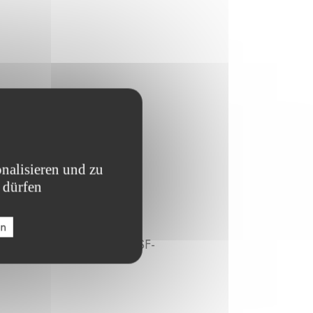
nalisieren und zu
 dürfen
en
onatologie-Station der MSF-