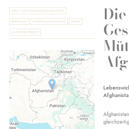
Die
ARMUT UND SOZIALER ZUSAMMENHALT
Ges
BÉNÉVOLAT
KINDER & JUGENDLICHE
ARMUT
LAUFENDES PROJEKT
Müt
Afg
Lebenswic
Afghanista
Afghanistan
gleichzeiti