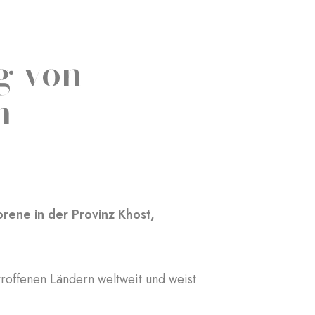
g von
n
ene in der Provinz Khost,
etroffenen Ländern weltweit und weist