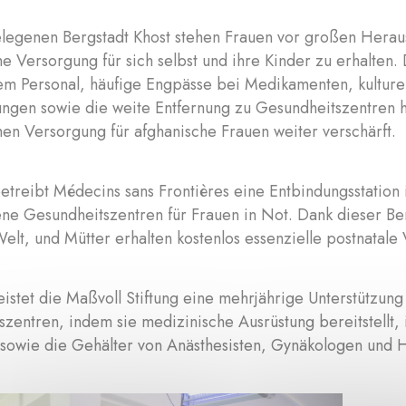
elegenen Bergstadt Khost stehen Frauen vor großen Hera
e Versorgung für sich selbst und ihre Kinder zu erhalten.
tem Personal, häufige Engpässe bei Medikamenten, kulture
ungen sowie die weite Entfernung zu Gesundheitszentren 
en Versorgung für afghanische Frauen weiter verschärft.
etreibt Médecins sans Frontières eine Entbindungsstation i
ne Gesundheitszentren für Frauen in Not. Dank dieser B
elt, und Mütter erhalten kostenlos essenzielle postnatale
eistet die Maßvoll Stiftung eine mehrjährige Unterstützun
zentren, indem sie medizinische Ausrüstung bereitstellt, 
sowie die Gehälter von Anästhesisten, Gynäkologen und 