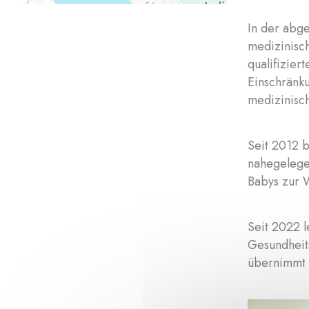
In der abg
medizinisch
qualifizier
Einschränk
medizinisch
Seit 2012 b
nahegelege
Babys zur W
Seit 2022 l
Gesundheits
übernimmt 