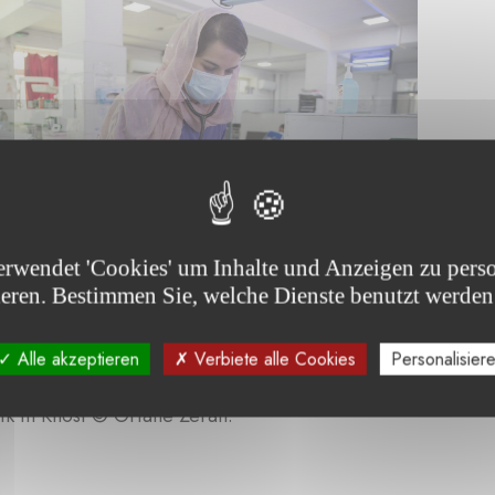
erwendet 'Cookies' um Inhalte und Anzeigen zu perso
ieren. Bestimmen Sie, welche Dienste benutzt werden
Alle akzeptieren
Verbiete alle Cookies
Personalisier
ärzte von MSF kümmern sich um Neugeborene auf der Ne
ik in Khost © Oriane Zerah.