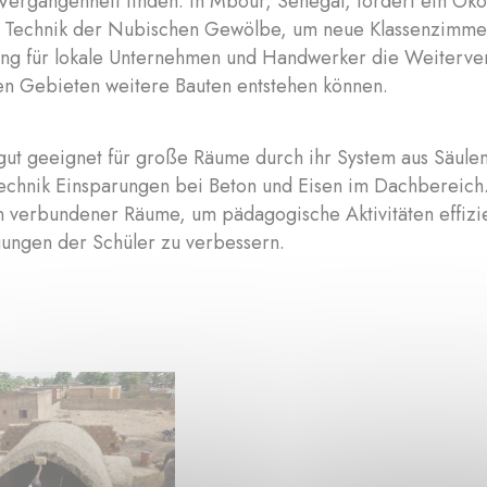
 Vergangenheit finden. In Mbour, Senegal, fördert ein Ök
e Technik der Nubischen Gewölbe, um neue Klassenzimmer
ung für lokale Unternehmen und Handwerker die Weiterver
n Gebieten weitere Bauten entstehen können.
gut geeignet für große Räume durch ihr System aus Säule
chnik Einsparungen bei Beton und Eisen im Dachbereich
on verbundener Räume, um pädagogische Aktivitäten effizi
ungen der Schüler zu verbessern.