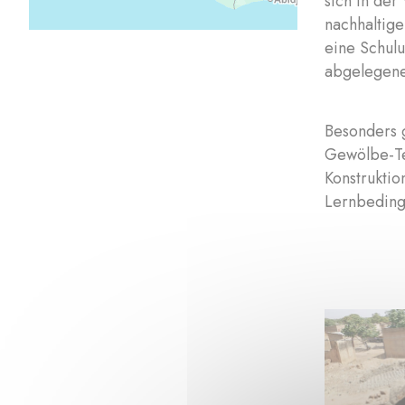
sich in der
nachhaltig
eine Schul
abgelegene
Besonders 
Gewölbe-Te
Konstrukti
Lernbeding