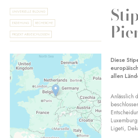
Sti
UNIVERSELLE BILDUNG
Pie
ERZIEHUNG
RECHERCHE
PROJEKT ABGESCHLOSSEN
Diese Stip
europäisc
allen Länd
Anlässlich
beschlosse
Entscheidun
Luxemburg z
Ligeti, Dek