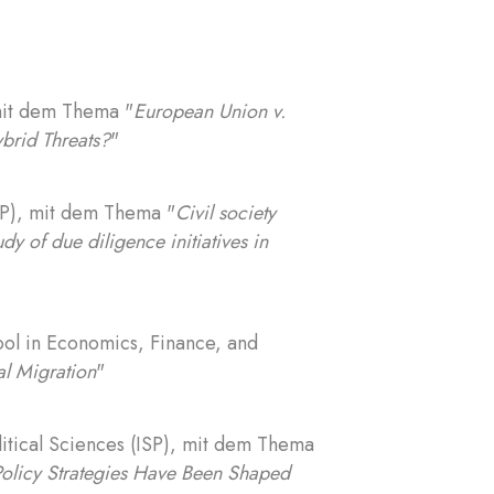
 mit dem Thema "
European Union v.
brid Threats?
"
ISP), mit dem Thema "
Civil society
dy of due diligence initiatives in
ool in Economics, Finance, and
al Migration
"
olitical Sciences (ISP), mit dem Thema
Policy Strategies Have Been Shaped