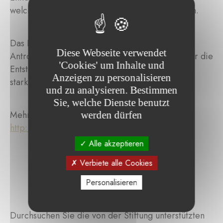
welchen Bereichen sie sich engagieren möchten.
Das Projekt wurde vom Auswahlkomitee von
Diese Webseite verwendet
Antropia ausgewählt, einem Sozialinkubator, der die
'Cookies' um Inhalte und
Entstehung nachhaltiger Sozialunternehmen mit
Anzeigen zu personalisieren
starkem gesellschaftlichem Einfluss unterstützt.
und zu analysieren. Bestimmen
Sie, welche Dienste benutzt
Mehr Infos unter :
werden dürfen
http://antropia.essec.fr/portfolio/revelles/
Alle akzeptieren
Verbiete alle Cookies
Personalisieren
Durchsuchen Sie die von der Stiftung unterstützten